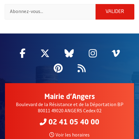
Pour vous inscrire à la lettre d'information de la ville d'Angers
ENVOY
VALIDER
2632
Facebook
, Ouvre une nouvelle fenêtre
Twitter
, Ouvre une nouvelle fe
Bluesky
, Ouvre une nouv
Instagram
, Ouvre un
Vime
, Ouv
Pinterest
, Ouvre une nouvell
Flux RSS
Mairie d'Angers
Boulevard de la Résistance et de la Déportation BP
80011 49020 ANGERS Cedex 02
02 41 05 40 00
Voir les horaires