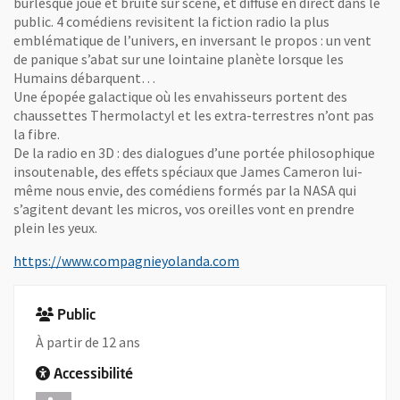
burlesque joué et bruité sur scène, et diffusé en direct dans le
public. 4 comédiens revisitent la fiction radio la plus
emblématique de l’univers, en inversant le propos : un vent
de panique s’abat sur une lointaine planète lorsque les
Humains débarquent…
Une épopée galactique où les envahisseurs portent des
chaussettes Thermolactyl et les extra-terrestres n’ont pas
la fibre.
De la radio en 3D : des dialogues d’une portée philosophique
insoutenable, des effets spéciaux que James Cameron lui-
même nous envie, des comédiens formés par la NASA qui
s’agitent devant les micros, vos oreilles vont en prendre
plein les yeux.
, Ouvre une nouvelle fenêt
https://www.compagnieyolanda.com
Public
À partir de 12 ans
Accessibilité