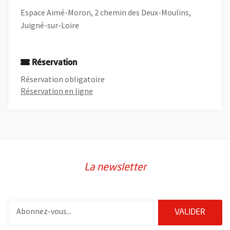
Espace Aimé-Moron, 2 chemin des Deux-Moulins,
Juigné-sur-Loire
Réservation
Réservation obligatoire
, Ouvre une nouvelle fenêtre
Réservation en ligne
La newsletter
Pour vous inscrire à la lettre d'information de la ville d'Angers
ENVOY
VALIDER