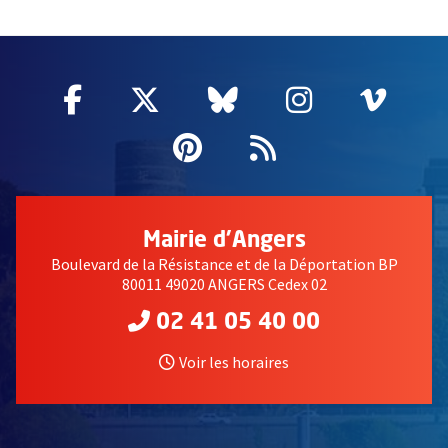
2632
Facebook
, Ouvre une nouvelle fenêtre
Twitter
, Ouvre une nouvelle fe
Bluesky
, Ouvre une nouv
Instagram
, Ouvre un
Vime
, Ouv
Pinterest
, Ouvre une nouvell
Flux RSS
Mairie d'Angers
Boulevard de la Résistance et de la Déportation BP
80011 49020 ANGERS Cedex 02
02 41 05 40 00
Voir les horaires