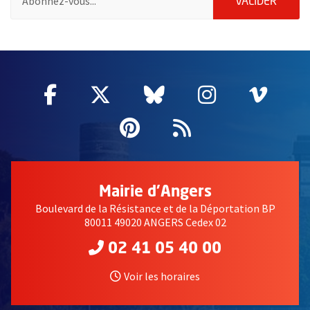
ENVOY
VALIDER
2632
Facebook
, Ouvre une nouvelle fenêtre
Twitter
, Ouvre une nouvelle fe
Bluesky
, Ouvre une nouv
Instagram
, Ouvre un
Vime
, Ouv
Pinterest
, Ouvre une nouvell
Flux RSS
Mairie d'Angers
Boulevard de la Résistance et de la Déportation BP
80011 49020 ANGERS Cedex 02
02 41 05 40 00
Voir les horaires