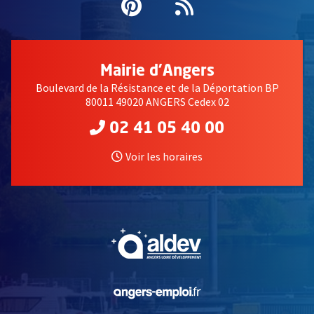
Pinterest
, Ouvre une nouvell
Flux RSS
Mairie d'Angers
Boulevard de la Résistance et de la Déportation BP
80011 49020 ANGERS Cedex 02
02 41 05 40 00
Voir les horaires
, Ouvre une nouvelle fe
, Ouvre une nouvelle fe