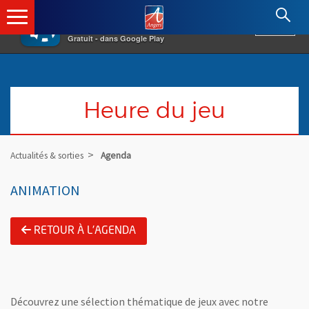
×
Angers.fr : Retour à l'accueil
AF
Vivre à Angers
VOIR
Ville d'Angers
Gratuit - dans Google Play
Heure du jeu
Actualités & sorties
Agenda
ANIMATION
RETOUR À L'AGENDA
Découvrez une sélection thématique de jeux avec notre