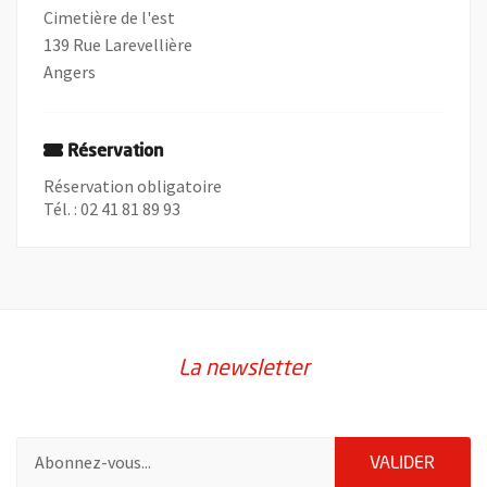
Cimetière de l'est
139 Rue Larevellière
Angers
Réservation
Réservation obligatoire
Tél. : 02 41 81 89 93
La newsletter
Pour vous inscrire à la lettre d'information de la ville d'Angers
ENVOY
VALIDER