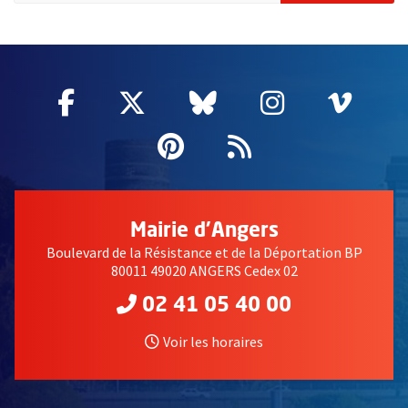
2632
Facebook
, Ouvre une nouvelle fenêtre
Twitter
, Ouvre une nouvelle fe
Bluesky
, Ouvre une nouv
Instagram
, Ouvre un
Vime
, Ouv
Pinterest
, Ouvre une nouvell
Flux RSS
Mairie d'Angers
Boulevard de la Résistance et de la Déportation BP
80011 49020 ANGERS Cedex 02
02 41 05 40 00
Voir les horaires