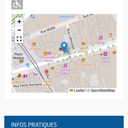
Adapté pour l'handicap Moteur
+
−
Leaflet
|
©
OpenStreetMap
INFOS PRATIQUES