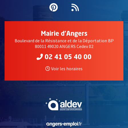
Pinterest
, Ouvre une nouvell
Flux RSS
Mairie d'Angers
Boulevard de la Résistance et de la Déportation BP
80011 49020 ANGERS Cedex 02
02 41 05 40 00
Voir les horaires
, Ouvre une nouvelle fe
, Ouvre une nouvelle fe