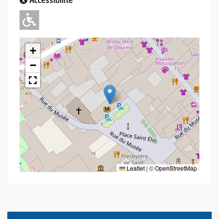
Accessibilité
Adapté pour l'handicap Moteur
+
−
Leaflet
|
©
OpenStreetMap