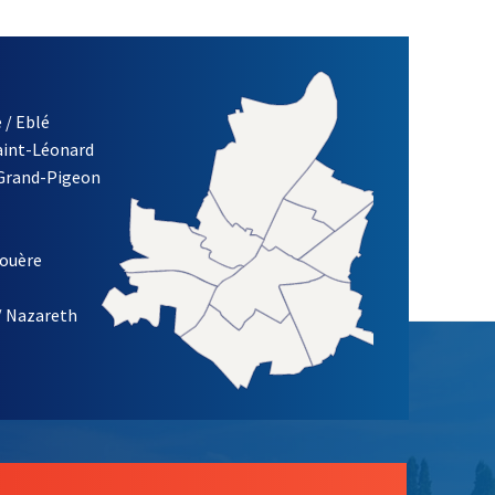
 / Eblé
Saint-Léonard
 Grand-Pigeon
ETTRE D'INFORMATION DE LA VILLE D'ANGERS
louère
/ Nazareth