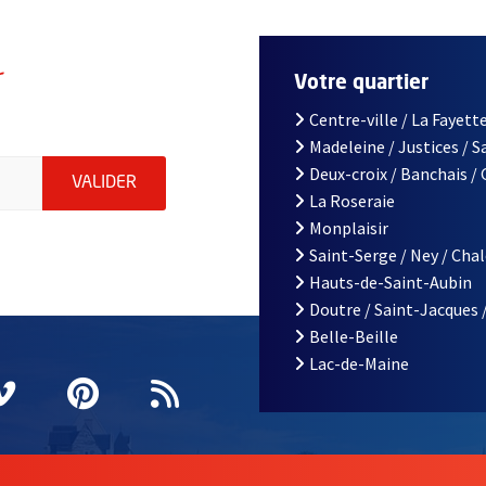
r
Votre quartier
Centre-ville / La Fayette
Madeleine / Justices / 
le d'Angers, indiquez votre email (champ obligatoire)
Deux-croix / Banchais /
ENVOYER MA DEMANDE D'INSCRIPTION À LA L
VALIDER
La Roseraie
Monplaisir
Saint-Serge / Ney / Cha
Hauts-de-Saint-Aubin
Doutre / Saint-Jacques 
Belle-Beille
Lac-de-Maine
nêtre
elle fenêtre
e nouvelle fenêtre
agram
vre une nouvelle fenêtre
Vimeo
, Ouvre une nouvelle fenêtre
Pinterest
, Ouvre une nouvelle fenêtre
Flux RSS