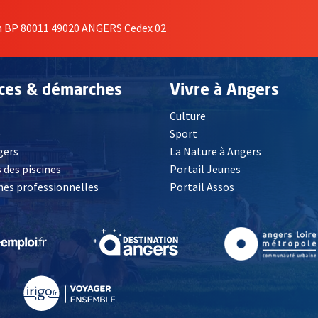
on BP 80011 49020 ANGERS Cedex 02
ices & démarches
Vivre à Angers
Culture
é
Sport
, Ouvre une nouvelle fenêtre
gers
La Nature à Angers
 des piscines
Portail Jeunes
es professionnelles
Portail Assos
lle fenêtre
, Ouvre une nouvelle fenêtre
, Ouvre une nouvelle fenêtre
, Ouvre une nouvelle fenêtre