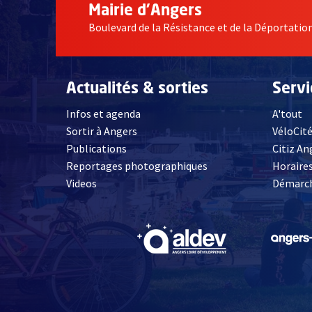
Mairie d'Angers
Boulevard de la Résistance et de la Déportati
Actualités & sorties
Serv
Infos et agenda
A'tout
Sortir à Angers
VéloCit
Publications
Citiz An
Reportages photographiques
Horaires
, Ouvre une nouvelle fenêtre
Videos
Démarch
, Ouvre une nouve