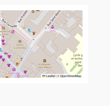
Leaflet
|
©
OpenStreetMap