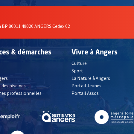
on BP 80011 49020 ANGERS Cedex 02
ices & démarches
Vivre à Angers
Culture
é
Sport
, Ouvre une nouvelle fenêtre
gers
La Nature à Angers
 des piscines
Portail Jeunes
es professionnelles
Portail Assos
lle fenêtre
, Ouvre une nouvelle fenêtre
, Ouvre une nouvelle fenêtre
, Ouvre une nouvelle fenêtre