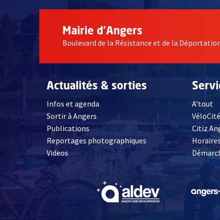
Mairie d'Angers
Boulevard de la Résistance et de la Déportati
Actualités & sorties
Serv
Infos et agenda
A'tout
Sortir à Angers
VéloCit
Publications
Citiz An
Reportages photographiques
Horaires
, Ouvre une nouvelle fenêtre
Videos
Démarch
, Ouvre une nouve