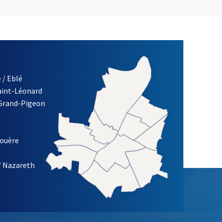
 / Eblé
Saint-Léonard
 Grand-Pigeon
ETTRE D'INFORMATION DE LA VILLE D'ANGERS
louère
/ Nazareth