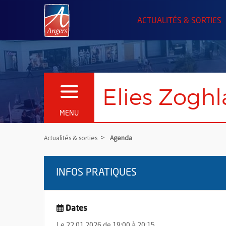
Angers.fr : Retour à l'accueil
ACTUALITÉS & SORTIES
Elies Zoghl
OUVRIR LE MENU
MENU
Actualités & sorties
Agenda
INFOS PRATIQUES
Dates
Le 22.01.2026 de 19:00 à 20:15