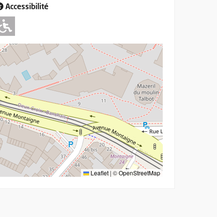
Accessibilité
Adapté pour l'handicap Moteur
Leaflet
|
©
OpenStreetMap