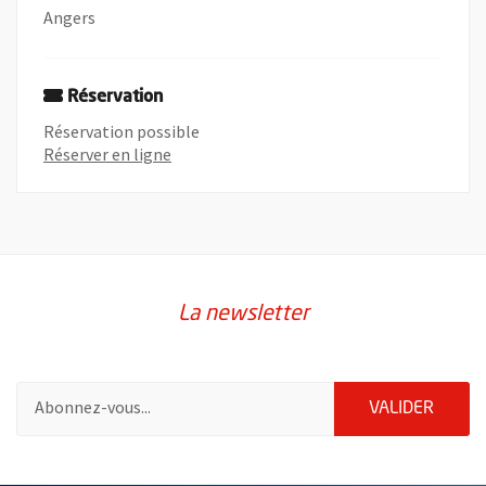
Angers
Réservation
Réservation possible
, Ouvre une nouvelle fenêtre
Réserver en ligne
La newsletter
Pour vous inscrire à la lettre d'information de la ville d'Angers
ENVOY
VALIDER
2632