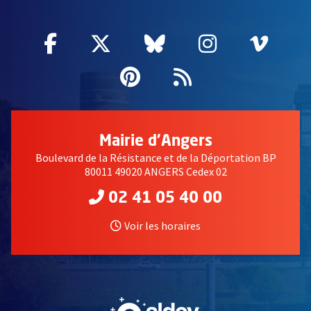
Facebook
, Ouvre une nouvelle fenêtre
Twitter
, Ouvre une nouvelle fe
Bluesky
, Ouvre une nouv
Instagram
, Ouvre un
Vime
, Ouv
Pinterest
, Ouvre une nouvell
Flux RSS
Mairie d'Angers
Boulevard de la Résistance et de la Déportation BP
80011 49020 ANGERS Cedex 02
02 41 05 40 00
Voir les horaires
, Ouvre une nouvelle fe