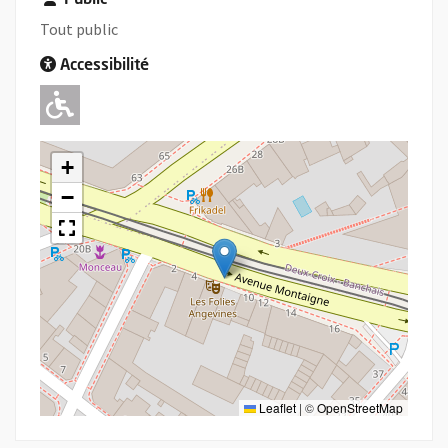
Public
Tout public
Accessibilité
Adapté pour l'handicap Moteur
+
−
Leaflet
|
©
OpenStreetMap