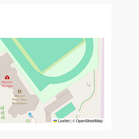
r
Leaflet
|
©
OpenStreetMap