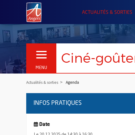
Angers.fr : Retour à l'accueil
ACTUALITÉS & SORTIES
Ciné-goûter
OUVRIR LE MENU
MENU
Actualités & sorties
Agenda
INFOS PRATIQUES
Date
Le 20.12.2025 de 14:30 à 16:30