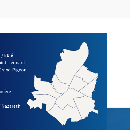
 / Eblé
Saint-Léonard
 Grand-Pigeon
ETTRE D'INFORMATION DE LA VILLE D'ANGERS
louère
/ Nazareth