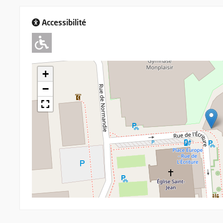
Accessibilité
Adapté pour l'handicap Moteu
+
−