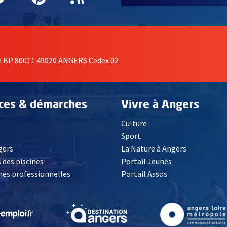
on BP 80011 49020 ANGERS Cedex 02
ices & démarches
Vivre à Angers
Culture
é
Sport
, Ouvre une nouvelle fenêtre
gers
La Nature à Angers
 des piscines
Portail Jeunes
es professionnelles
Portail Assos
lle fenêtre
, Ouvre une nouvelle fenêtre
, Ouvre une nouvelle fenêtre