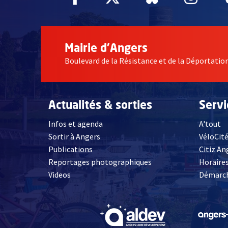
Mairie d'Angers
Boulevard de la Résistance et de la Déportati
Actualités & sorties
Serv
Infos et agenda
A'tout
Sortir à Angers
VéloCit
Publications
Citiz An
Reportages photographiques
Horaires
, Ouvre une nouvelle fenêtre
Videos
Démarch
, Ouvre une nouve