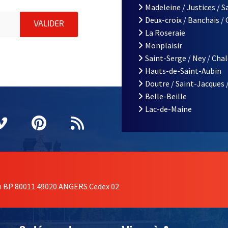
Madeleine / Justices / 
le d'Angers, indiquez votre email (champ obligatoire)
Deux-croix / Banchais /
ENVOYER MA DEMANDE D'INSCRIPTION À LA L
VALIDER
La Roseraie
Monplaisir
Saint-Serge / Ney / Cha
Hauts-de-Saint-Aubin
Doutre / Saint-Jacques 
Belle-Beille
Lac-de-Maine
nêtre
elle fenêtre
e nouvelle fenêtre
agram
vre une nouvelle fenêtre
Vimeo
, Ouvre une nouvelle fenêtre
Pinterest
, Ouvre une nouvelle fenêtre
Flux RSS
on BP 80011 49020 ANGERS Cedex 02