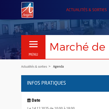
Angers.fr : Retour à l'accueil
ACTUALITÉS & SORTIES
Marché de 
OUVRIR LE MENU
MENU
Actualités & sorties
Agenda
INFOS PRATIQUES
Date
Le 14.12.2025 de 10:00 à 18:00