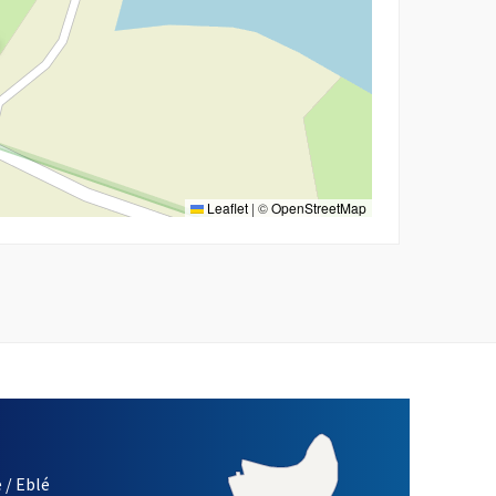
Leaflet
|
©
OpenStreetMap
 / Eblé