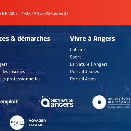
on BP 80011 49020 ANGERS Cedex 02
ices & démarches
Vivre à Angers
Culture
é
Sport
, Ouvre une nouvelle fenêtre
gers
La Nature à Angers
 des piscines
Portail Jeunes
es professionnelles
Portail Assos
lle fenêtre
, Ouvre une nouvelle fenêtre
, Ouvre une nouvelle fenêtre
, Ouvre une nouvelle fenêtre