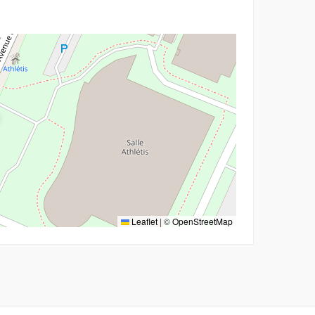
r
Leaflet
|
©
OpenStreetMap