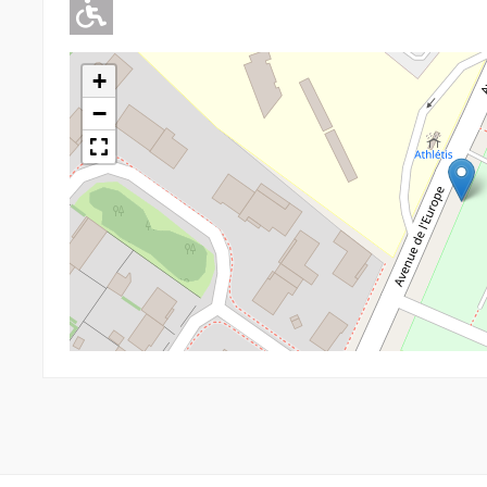
Adapté pour l'handicap Moteu
+
−