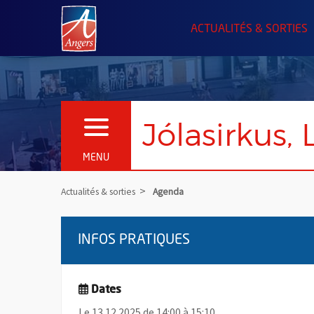
Angers.fr : Retour à l'accueil
ACTUALITÉS & SORTIES
Jólasirkus, 
OUVRIR LE MENU
MENU
Actualités & sorties
Agenda
INFOS PRATIQUES
Dates
Le 13.12.2025 de 14:00 à 15:10