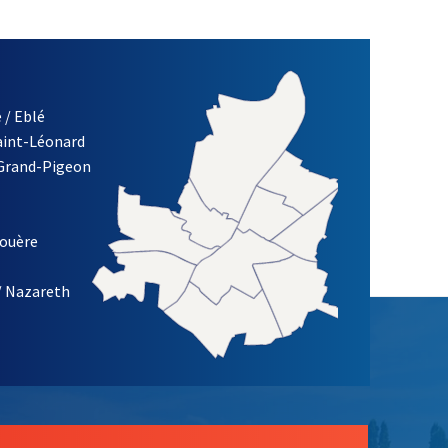
 / Eblé
Saint-Léonard
 Grand-Pigeon
ETTRE D'INFORMATION DE LA VILLE D'ANGERS
louère
/ Nazareth