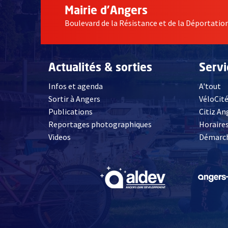
Mairie d'Angers
Boulevard de la Résistance et de la Déportati
Actualités & sorties
Serv
Infos et agenda
A'tout
Sortir à Angers
VéloCit
Publications
Citiz An
Reportages photographiques
Horaires
, Ouvre une nouvelle fenêtre
Videos
Démarch
, Ouvre une nouve