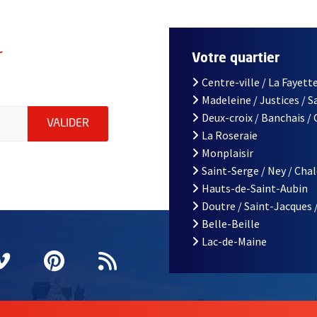
r
Votre quartier
Centre-ville / La Fayette
Madeleine / Justices / 
le d'Angers, indiquez votre email (champ obligatoire)
Deux-croix / Banchais /
ENVOYER MA DEMANDE D'INSCRIPTION À LA L
VALIDER
La Roseraie
Monplaisir
Saint-Serge / Ney / Cha
Hauts-de-Saint-Aubin
Doutre / Saint-Jacques 
Belle-Beille
Lac-de-Maine
nêtre
elle fenêtre
e nouvelle fenêtre
agram
vre une nouvelle fenêtre
Vimeo
, Ouvre une nouvelle fenêtre
Pinterest
, Ouvre une nouvelle fenêtre
Flux RSS