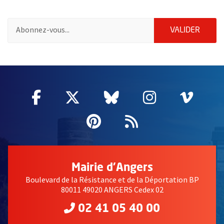
Pour vous inscrire à la lettre d'information de la ville d'Angers
ENVOY
VALIDER
2632
Facebook
, Ouvre une nouvelle fenêtre
Twitter
, Ouvre une nouvelle fe
Bluesky
, Ouvre une nouv
Instagram
, Ouvre un
Vime
, Ouv
Pinterest
, Ouvre une nouvell
Flux RSS
Mairie d'Angers
Boulevard de la Résistance et de la Déportation BP
80011 49020 ANGERS Cedex 02
02 41 05 40 00