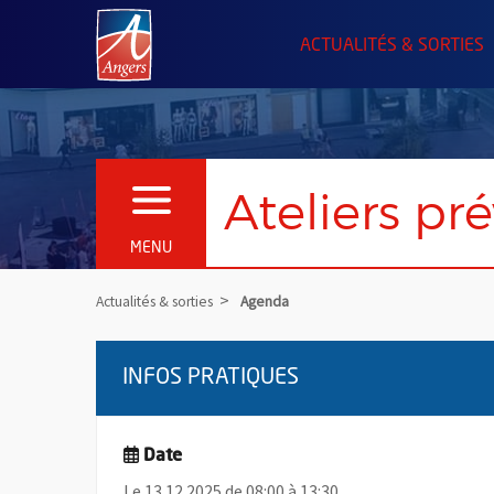
Angers.fr : Retour à l'accueil
ACTUALITÉS & SORTIES
Ateliers pr
OUVRIR LE MENU
MENU
Actualités & sorties
Agenda
INFOS PRATIQUES
Date
Le 13.12.2025 de 08:00 à 13:30