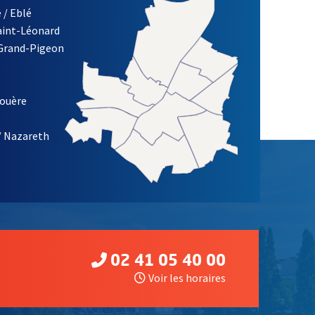
 / Eblé
Saint-Léonard
 Grand-Pigeon
ETTRE D'INFORMATION DE LA VILLE D'ANGERS
louère
/ Nazareth
02 41 05 40 00
Voir les horaires