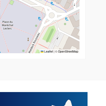
Leaflet
|
©
OpenStreetMap