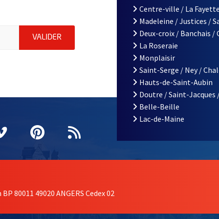
Centre-ville / La Fayette
Madeleine / Justices / 
le d'Angers, indiquez votre email (champ obligatoire)
Deux-croix / Banchais /
ENVOYER MA DEMANDE D'INSCRIPTION À LA L
VALIDER
La Roseraie
Monplaisir
Saint-Serge / Ney / Cha
Hauts-de-Saint-Aubin
Doutre / Saint-Jacques 
Belle-Beille
Lac-de-Maine
nêtre
elle fenêtre
e nouvelle fenêtre
agram
vre une nouvelle fenêtre
Vimeo
, Ouvre une nouvelle fenêtre
Pinterest
, Ouvre une nouvelle fenêtre
Flux RSS
on BP 80011 49020 ANGERS Cedex 02