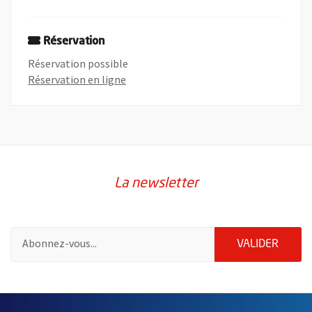
Réservation
Réservation possible
, Ouvre une nouvelle fenêtre
Réservation en ligne
La newsletter
Pour vous inscrire à la lettre d'information de la ville d'Angers
ENVOY
VALIDER
2632