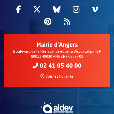
Facebook
, Ouvre une nouvelle fenêtre
Twitter
, Ouvre une nouvelle fe
Bluesky
, Ouvre une nouv
Instagram
, Ouvre un
Vime
, Ouv
Pinterest
, Ouvre une nouvell
Flux RSS
Mairie d'Angers
Boulevard de la Résistance et de la Déportation BP
80011 49020 ANGERS Cedex 02
02 41 05 40 00
Voir les horaires
, Ouvre une nouvelle fe