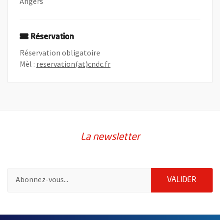
Angers
Réservation
Réservation obligatoire
, Ouvre une nouvelle fenêtre
, Ouvre une nouvelle fenêtre
Mèl :
reservation(at)cndc.fr
La newsletter
Pour vous inscrire à la lettre d'information de la ville d'Angers
ENVOY
VALIDER
2632