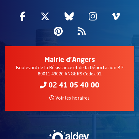
Facebook
, Ouvre une nouvelle fenêtre
Twitter
, Ouvre une nouvelle fe
Bluesky
, Ouvre une nouv
Instagram
, Ouvre un
Vime
, Ouv
Pinterest
, Ouvre une nouvell
Flux RSS
Mairie d'Angers
Boulevard de la Résistance et de la Déportation BP
80011 49020 ANGERS Cedex 02
02 41 05 40 00
Voir les horaires
, Ouvre une nouvelle fe