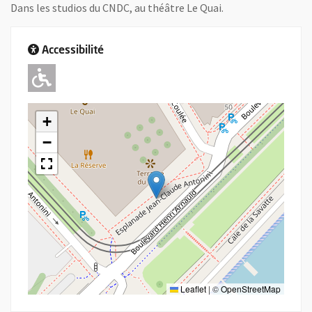
Dans les studios du CNDC, au théâtre Le Quai.
Accessibilité
Adapté pour l'handicap Moteur
+
−
Leaflet
|
©
OpenStreetMap