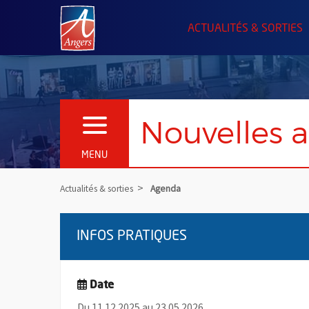
Angers.fr : Retour à l'accueil
ACTUALITÉS & SORTIES
Nouvelles a
OUVRIR LE MENU
MENU
Actualités & sorties
Agenda
INFOS PRATIQUES
Date
Du 11.12.2025 au 23.05.2026