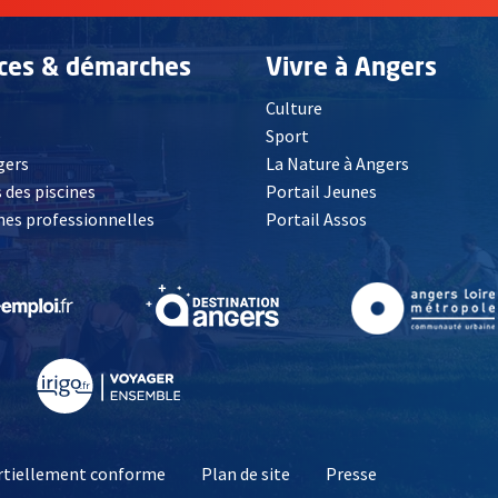
ices & démarches
Vivre à Angers
Culture
é
Sport
, Ouvre une nouvelle fenêtre
gers
La Nature à Angers
 des piscines
Portail Jeunes
es professionnelles
Portail Assos
lle fenêtre
, Ouvre une nouvelle fenêtre
, Ouvre une nouvelle fenêtre
, Ouvre une nouvelle fenêtre
, Ouvre une nouv
partiellement conforme
Plan de site
Presse