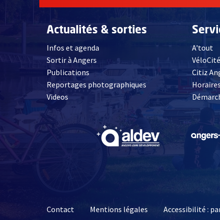
Actualités & sorties
Serv
Infos et agenda
A'tout
Sortir à Angers
VéloCit
Publications
Citiz An
Reportages photographiques
Horaires
, Ouvre une nouvelle fenêtre
Videos
Démarch
, Ouvre une nouve
Contact
Mentions légales
Accessibilité : 