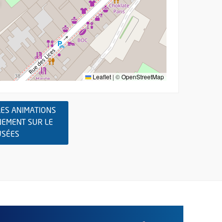
Leaflet
|
©
OpenStreetMap
ES ANIMATIONS
NEMENT SUR LE
, OUVRE UNE NOUVELLE FENÊTRE
USÉES