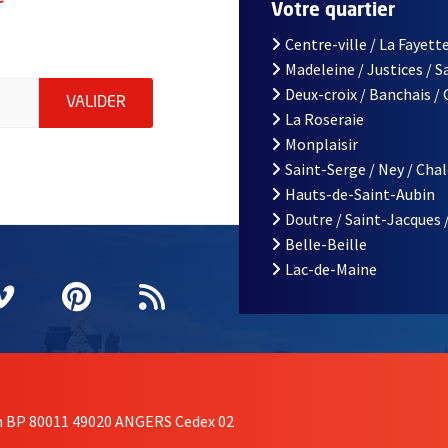
r
Votre quartier
Centre-ville / La Fayette
Madeleine / Justices / 
le d'Angers, indiquez votre email (champ obligatoire)
Deux-croix / Banchais /
ENVOYER MA DEMANDE D'INSCRIPTION À LA L
VALIDER
La Roseraie
Monplaisir
Saint-Serge / Ney / Cha
Hauts-de-Saint-Aubin
Doutre / Saint-Jacques 
Belle-Beille
Lac-de-Maine
nêtre
elle fenêtre
e nouvelle fenêtre
agram
vre une nouvelle fenêtre
Vimeo
, Ouvre une nouvelle fenêtre
Pinterest
, Ouvre une nouvelle fenêtre
Flux RSS
on BP 80011 49020 ANGERS Cedex 02