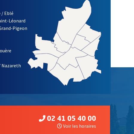
 / Eblé
Saint-Léonard
 Grand-Pigeon
ETTRE D'INFORMATION DE LA VILLE D'ANGERS
louère
/ Nazareth
02 41 05 40 00
Voir les horaires