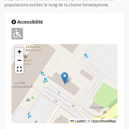
populations exilées le long de la chaine himalayenne.
Accessibilité
Adapté pour l'handicap Moteur
+
−
Leaflet
|
©
OpenStreetMap