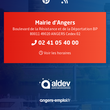
Pinterest
, Ouvre une nouvell
Flux RSS
Mairie d'Angers
Boulevard de la Résistance et de la Déportation BP
80011 49020 ANGERS Cedex 02
02 41 05 40 00
Voir les horaires
, Ouvre une nouvelle fe
, Ouvre une nouvelle fe