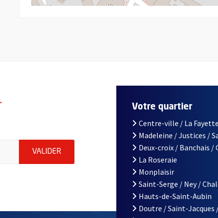
r
Votre quartier
Centre-ville / La Fayette
Madeleine / Justices / 
le d'Angers, indiquez votre email (champ obligatoire)
Deux-croix / Banchais /
ENVOYER MA DEMANDE D'INSCRIPTION À LA L
VALIDER
La Roseraie
Monplaisir
Saint-Serge / Ney / Cha
Hauts-de-Saint-Aubin
Doutre / Saint-Jacques 