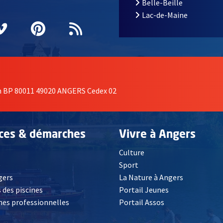
Belle-Beille
Lac-de-Maine
nêtre
elle fenêtre
e nouvelle fenêtre
agram
vre une nouvelle fenêtre
Vimeo
, Ouvre une nouvelle fenêtre
Pinterest
, Ouvre une nouvelle fenêtre
Flux RSS
on BP 80011 49020 ANGERS Cedex 02
ices & démarches
Vivre à Angers
Culture
é
Sport
, Ouvre une nouvelle fenêtre
gers
La Nature à Angers
 des piscines
Portail Jeunes
es professionnelles
Portail Assos