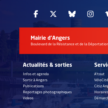
Facebook
, Ouvre une nouvelle fe
Twitter
, Ouvre une nouv
Bluesky
, Ouvre un
Inst
, Ou
Mairie d'Angers
Boulevard de la Résistance et de la Déportati
Actualités & sorties
Serv
Infos et agenda
A'tout
Sortir à Angers
VéloCit
Publications
Citiz An
Reportages photographiques
Horaires
, Ouvre une nouvelle fenêtre
Videos
Démarch