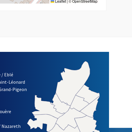
Leaflet
|
©
OpenStreetMap
 / Eblé
Saint-Léonard
 Grand-Pigeon
ETTRE D'INFORMATION DE LA VILLE D'ANGERS
louère
/ Nazareth