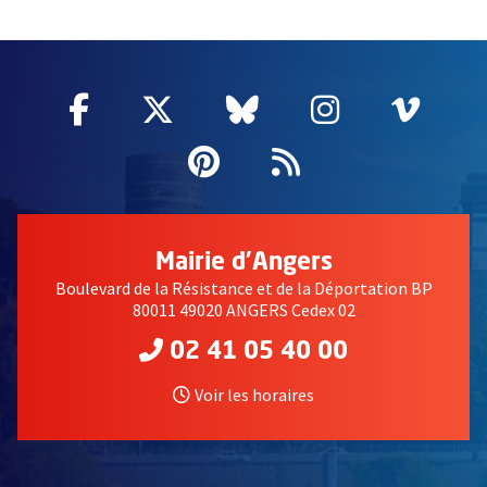
2632
Facebook
, Ouvre une nouvelle fenêtre
Twitter
, Ouvre une nouvelle fe
Bluesky
, Ouvre une nouv
Instagram
, Ouvre un
Vime
, Ouv
Pinterest
, Ouvre une nouvell
Flux RSS
Mairie d'Angers
Boulevard de la Résistance et de la Déportation BP
80011 49020 ANGERS Cedex 02
02 41 05 40 00
Voir les horaires