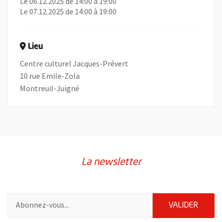
Le 06.12.2025 de 14:00 à 19:00
Le 07.12.2025 de 14:00 à 19:00
Lieu
Centre culturel Jacques-Prévert
10 rue Emile-Zola
Montreuil-Juigné
La newsletter
Pour vous inscrire à la lettre d'information de la ville d'Angers
ENVOY
VALIDER