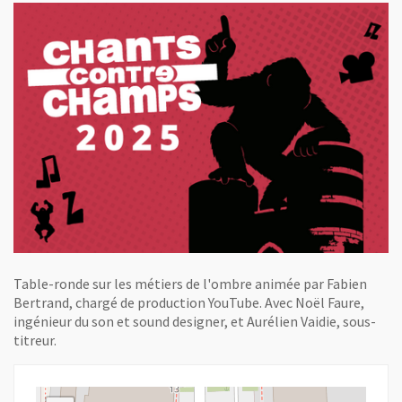
Table-ronde sur les métiers de l'ombre animée par Fabien
Bertrand, chargé de production YouTube. Avec Noël Faure,
ingénieur du son et sound designer, et Aurélien Vaidie, sous-
titreur.