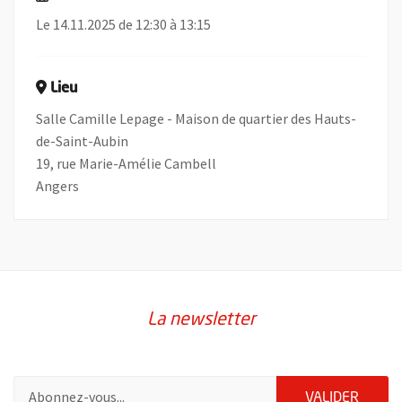
Le 14.11.2025 de 12:30 à 13:15
Lieu
Salle Camille Lepage - Maison de quartier des Hauts-
de-Saint-Aubin
19, rue Marie-Amélie Cambell
Angers
La newsletter
Pour vous inscrire à la lettre d'information de la ville d'Angers
ENVOY
VALIDER