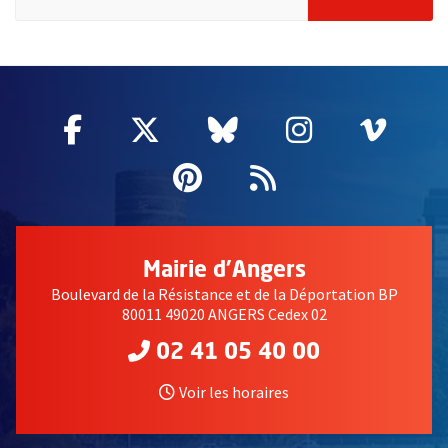
2632
Facebook
, Ouvre une nouvelle fenêtre
Twitter
, Ouvre une nouvelle fe
Bluesky
, Ouvre une nouv
Instagram
, Ouvre un
Vime
, Ouv
Pinterest
, Ouvre une nouvell
Flux RSS
Mairie d'Angers
Boulevard de la Résistance et de la Déportation BP
80011 49020 ANGERS Cedex 02
02 41 05 40 00
Voir les horaires