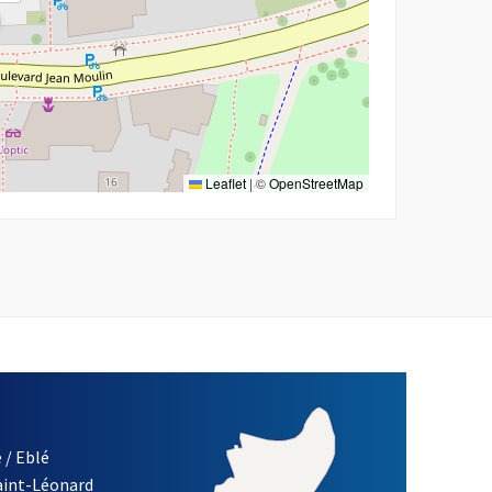
Leaflet
|
©
OpenStreetMap
 / Eblé
Saint-Léonard