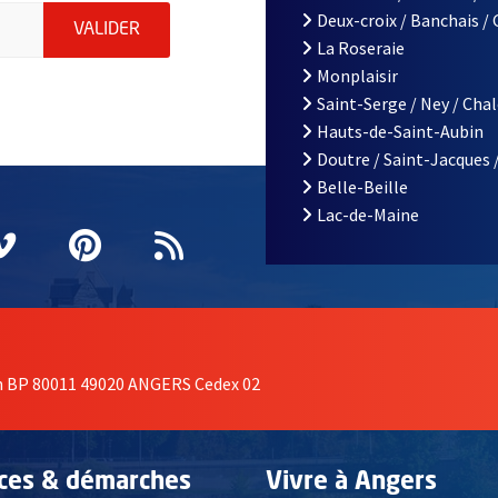
le d'Angers, indiquez votre email (champ obligatoire)
Deux-croix / Banchais /
ENVOYER MA DEMANDE D'INSCRIPTION À LA L
VALIDER
La Roseraie
Monplaisir
Saint-Serge / Ney / Cha
Hauts-de-Saint-Aubin
Doutre / Saint-Jacques 
Belle-Beille
Lac-de-Maine
nêtre
elle fenêtre
e nouvelle fenêtre
agram
vre une nouvelle fenêtre
Vimeo
, Ouvre une nouvelle fenêtre
Pinterest
, Ouvre une nouvelle fenêtre
Flux RSS
on BP 80011 49020 ANGERS Cedex 02
ices & démarches
Vivre à Angers