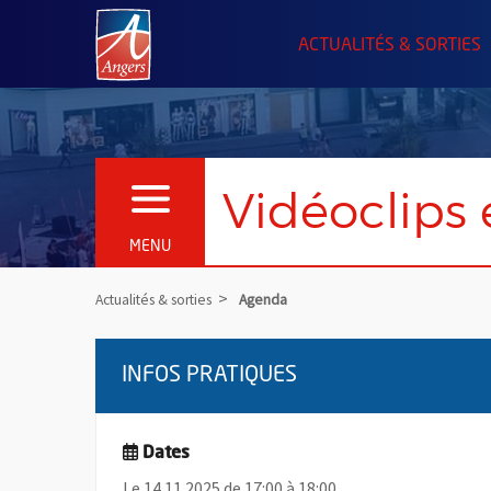
Angers.fr : Retour à l'accueil
ACTUALITÉS & SORTIES
Vidéoclips
OUVRIR LE MENU
MENU
Actualités & sorties
Agenda
INFOS PRATIQUES
Dates
Le 14.11.2025 de 17:00 à 18:00