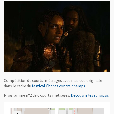
Compétition de courts-métrages avec musique originale
, Ouvre une nouv
dans le cadre du
festival Chants contre champs
.
, O
Programme n°2 de 6 courts métrages.
Découvrir les synopsis