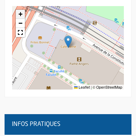
+
−
Leaflet
|
©
OpenStreetMap
INFOS PRATIQUES