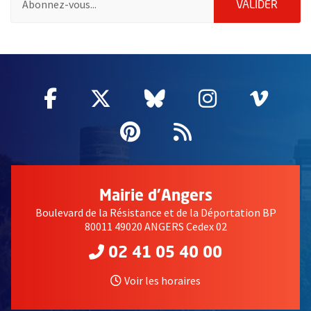
ENVOY
VALIDER
2632
Facebook
, Ouvre une nouvelle fenêtre
Twitter
, Ouvre une nouvelle fe
Bluesky
, Ouvre une nouv
Instagram
, Ouvre un
Vime
, Ouv
Pinterest
, Ouvre une nouvell
Flux RSS
Mairie d'Angers
Boulevard de la Résistance et de la Déportation BP
80011 49020 ANGERS Cedex 02
02 41 05 40 00
Voir les horaires