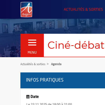
Angers.fr : Retour à l'accueil
ACTUALITÉS & SORTIES
Ciné-débat 
OUVRIR LE MENU
MENU
Actualités & sorties
Agenda
INFOS PRATIQUES
Date
Le 23.11.2025 de 18:00 à 21:00