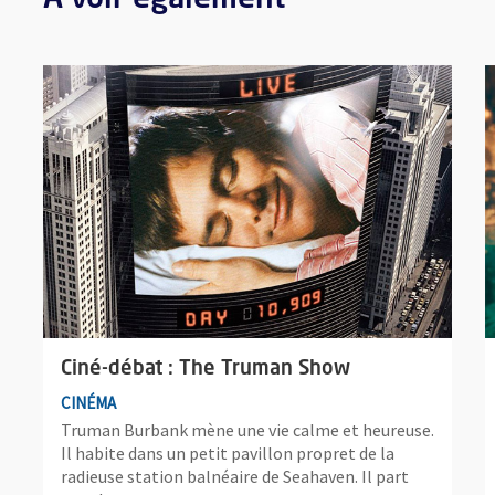
À voir également
Plus d'information sur l'évènement : Ciné-débat : The Tru
P
Ciné-débat : The Truman Show
CINÉMA
Truman Burbank mène une vie calme et heureuse.
Il habite dans un petit pavillon propret de la
radieuse station balnéaire de Seahaven. Il part