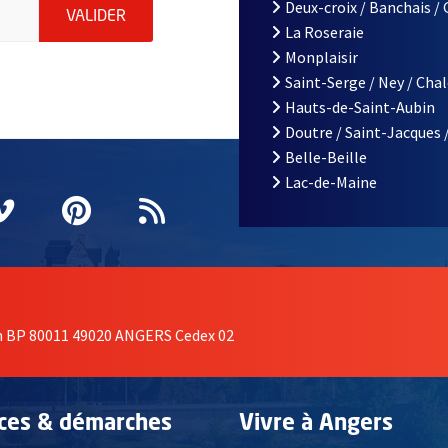
le d'Angers, indiquez votre email (champ obligatoire)
Deux-croix / Banchais /
ENVOYER MA DEMANDE D'INSCRIPTION À LA L
VALIDER
La Roseraie
Monplaisir
Saint-Serge / Ney / Cha
Hauts-de-Saint-Aubin
Doutre / Saint-Jacques 
Belle-Beille
Lac-de-Maine
nêtre
elle fenêtre
e nouvelle fenêtre
agram
vre une nouvelle fenêtre
Vimeo
, Ouvre une nouvelle fenêtre
Pinterest
, Ouvre une nouvelle fenêtre
Flux RSS
on BP 80011 49020 ANGERS Cedex 02
ices & démarches
Vivre à Angers