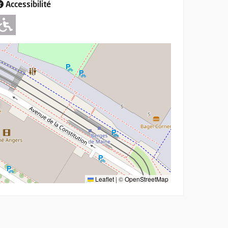
Accessibilité
Adapté pour l'handicap Moteur
Leaflet
|
©
OpenStreetMap