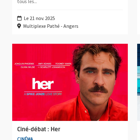
tous les...
Le 21 nov. 2025
Multiplexe Pathé - Angers
Plus d'information sur l'évènement : Ciné-débat : Her
P
Ciné-débat : Her
CINÉMA