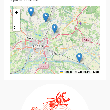
+
−
Leaflet
|
©
OpenStreetMap