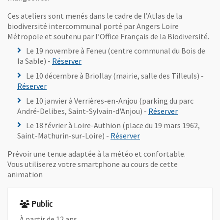
Ces ateliers sont menés dans le cadre de l’Atlas de la
biodiversité intercommunal porté par Angers Loire
Métropole et soutenu par l’Office Français de la Biodiversité.
Le 19 novembre à Feneu (centre communal du Bois de
, Ouvre une nouvelle fenêtre
la Sable) -
Réserver
Le 10 décembre à Briollay (mairie, salle des Tilleuls) -
, Ouvre une nouvelle fenêtre
Réserver
Le 10 janvier à Verrières-en-Anjou (parking du parc
, Ouvre une 
André-Delibes, Saint-Sylvain-d'Anjou) -
Réserver
Le 18 février à Loire-Authion (place du 19 mars 1962,
, Ouvre une nouvelle fe
Saint-Mathurin-sur-Loire) -
Réserver
Prévoir une tenue adaptée à la météo et confortable.
Vous utiliserez votre smartphone au cours de cette
animation
Public
À partir de 12 ans