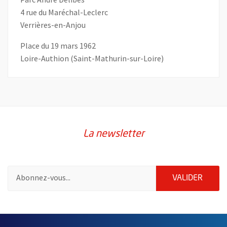
4 rue du Maréchal-Leclerc
Verrières-en-Anjou
Place du 19 mars 1962
Loire-Authion (Saint-Mathurin-sur-Loire)
La newsletter
Pour vous inscrire à la lettre d'information de la ville d'Angers
ENVOY
VALIDER
2632