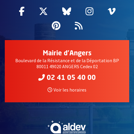
Facebook
, Ouvre une nouvelle fenêtre
Twitter
, Ouvre une nouvelle fe
Bluesky
, Ouvre une nouv
Instagram
, Ouvre un
Vime
, Ouv
Pinterest
, Ouvre une nouvell
Flux RSS
Mairie d'Angers
Boulevard de la Résistance et de la Déportation BP
80011 49020 ANGERS Cedex 02
02 41 05 40 00
Voir les horaires
, Ouvre une nouvelle fe