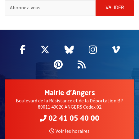
Pour vous inscrire à la lettre d'information de la ville d'Angers
ENVOY
VALIDER
2632
Facebook
, Ouvre une nouvelle fenêtre
Twitter
, Ouvre une nouvelle fe
Bluesky
, Ouvre une nouv
Instagram
, Ouvre un
Vime
, Ouv
Pinterest
, Ouvre une nouvell
Flux RSS
Mairie d'Angers
Boulevard de la Résistance et de la Déportation BP
80011 49020 ANGERS Cedex 02
02 41 05 40 00
Voir les horaires