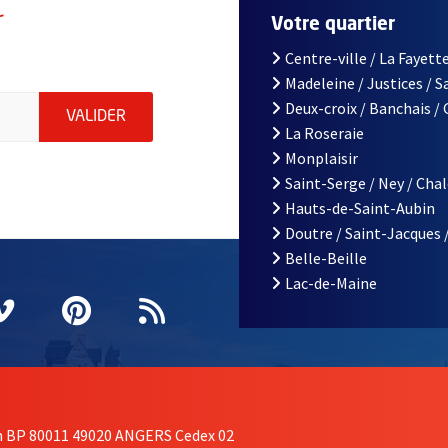
r
Votre quartier
Centre-ville / La Fayette
Madeleine / Justices / 
le d'Angers, indiquez votre email (champ obligatoire)
Deux-croix / Banchais /
ENVOYER MA DEMANDE D'INSCRIPTION À LA L
VALIDER
La Roseraie
Monplaisir
Saint-Serge / Ney / Cha
Hauts-de-Saint-Aubin
Doutre / Saint-Jacques 
Belle-Beille
Lac-de-Maine
nêtre
elle fenêtre
e nouvelle fenêtre
agram
vre une nouvelle fenêtre
Vimeo
, Ouvre une nouvelle fenêtre
Pinterest
, Ouvre une nouvelle fenêtre
Flux RSS
on BP 80011 49020 ANGERS Cedex 02