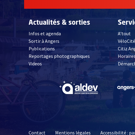
Actualités & sorties
Serv
Infos et agenda
A'tout
Sortir à Angers
VéloCit
Publications
Citiz An
Reportages photographiques
Horaires
, Ouvre une nouvelle fenêtre
Videos
Démarch
, Ouvre une nouve
Contact
Mentions légales
Accessibilité : 