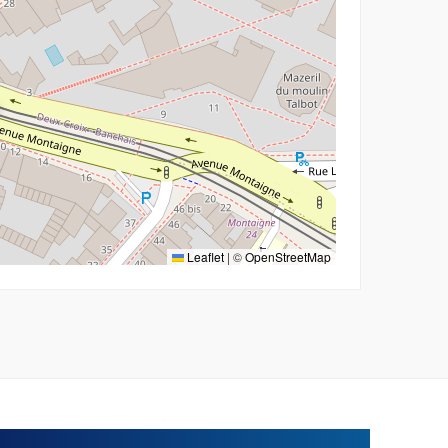
Leaflet
|
©
OpenStreetMap