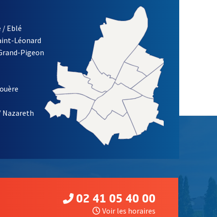
 / Eblé
Saint-Léonard
 Grand-Pigeon
ETTRE D'INFORMATION DE LA VILLE D'ANGERS
louère
/ Nazareth
02 41 05 40 00
Voir les horaires