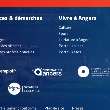
ices & démarches
Vivre à Angers
Culture
é
Sport
, Ouvre une nouvelle fenêtre
gers
La Nature à Angers
 des piscines
Portail Jeunes
es professionnelles
Portail Assos
lle fenêtre
, Ouvre une nouvelle fenêtre
, Ouvre une nouvelle fenêtre
, Ouvre une nouvelle fenêtre
, Ouvre une nouv
partiellement conforme
Plan de site
Presse