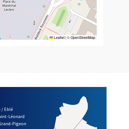
Leaflet
|
©
OpenStreetMap
 / Eblé
Saint-Léonard
 Grand-Pigeon
ETTRE D'INFORMATION DE LA VILLE D'ANGERS