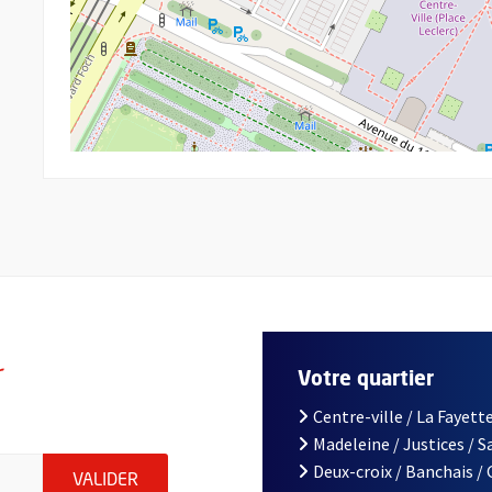
r
Votre quartier
Centre-ville / La Fayette
Madeleine / Justices / 
le d'Angers, indiquez votre email (champ obligatoire)
Deux-croix / Banchais /
ENVOYER MA DEMANDE D'INSCRIPTION À LA L
VALIDER