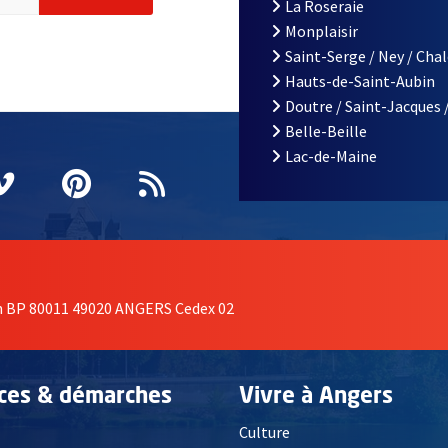
La Roseraie
Monplaisir
Saint-Serge / Ney / Cha
Hauts-de-Saint-Aubin
Doutre / Saint-Jacques 
Belle-Beille
Lac-de-Maine
nêtre
elle fenêtre
e nouvelle fenêtre
agram
vre une nouvelle fenêtre
Vimeo
, Ouvre une nouvelle fenêtre
Pinterest
, Ouvre une nouvelle fenêtre
Flux RSS
on BP 80011 49020 ANGERS Cedex 02
ices & démarches
Vivre à Angers
Culture