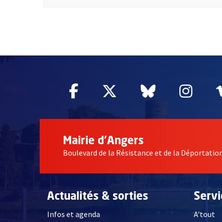
2632
Facebook
, Ouvre une nouvelle fe
Twitter
, Ouvre une nouv
Bluesky
, Ouvre un
Inst
, Ou
Mairie d'Angers
Boulevard de la Résistance et de la Déportati
Actualités & sorties
Serv
Infos et agenda
A'tout