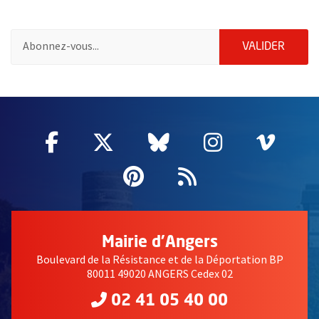
Pour vous inscrire à la lettre d'information de la ville d'Angers
ENVOY
VALIDER
2632
Facebook
, Ouvre une nouvelle fenêtre
Twitter
, Ouvre une nouvelle fe
Bluesky
, Ouvre une nouv
Instagram
, Ouvre un
Vime
, Ouv
Pinterest
, Ouvre une nouvell
Flux RSS
Mairie d'Angers
Boulevard de la Résistance et de la Déportation BP
80011 49020 ANGERS Cedex 02
02 41 05 40 00