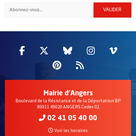
Pour vous inscrire à la lettre d'information de la ville d'Angers
ENVOY
VALIDER
2632
Facebook
, Ouvre une nouvelle fenêtre
Twitter
, Ouvre une nouvelle fe
Bluesky
, Ouvre une nouv
Instagram
, Ouvre un
Vime
, Ouv
Pinterest
, Ouvre une nouvell
Flux RSS
Mairie d'Angers
Boulevard de la Résistance et de la Déportation BP
80011 49020 ANGERS Cedex 02
02 41 05 40 00
Voir les horaires