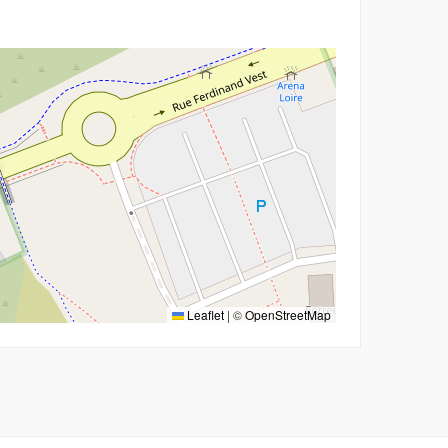
r
Leaflet
|
©
OpenStreetMap