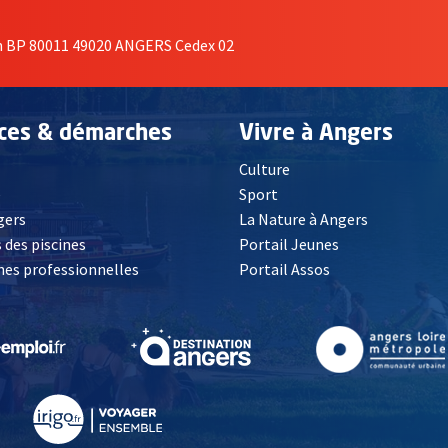
on BP 80011 49020 ANGERS Cedex 02
ices & démarches
Vivre à Angers
Culture
é
Sport
, Ouvre une nouvelle fenêtre
gers
La Nature à Angers
 des piscines
Portail Jeunes
es professionnelles
Portail Assos
lle fenêtre
, Ouvre une nouvelle fenêtre
, Ouvre une nouvelle fenêtre
, Ouvre une nouvelle fenêtre