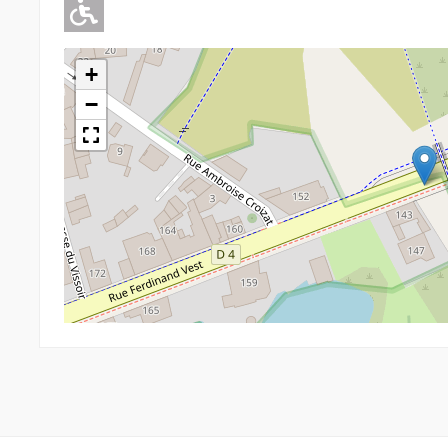
Adapté pour l'handicap Moteu
+
−