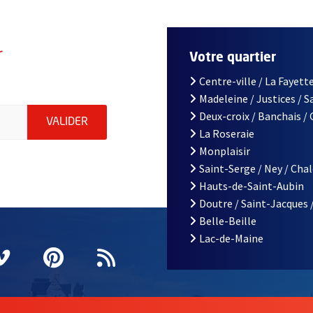
r
Votre quartier
Centre-ville / La Fayette
Madeleine / Justices / 
le d'Angers, indiquez votre email (champ obligatoire)
Deux-croix / Banchais /
ENVOYER MA DEMANDE D'INSCRIPTION À LA L
VALIDER
La Roseraie
Monplaisir
Saint-Serge / Ney / Cha
Hauts-de-Saint-Aubin
Doutre / Saint-Jacques 
Belle-Beille
Lac-de-Maine
nêtre
elle fenêtre
e nouvelle fenêtre
agram
vre une nouvelle fenêtre
Vimeo
, Ouvre une nouvelle fenêtre
Pinterest
, Ouvre une nouvelle fenêtre
Flux RSS