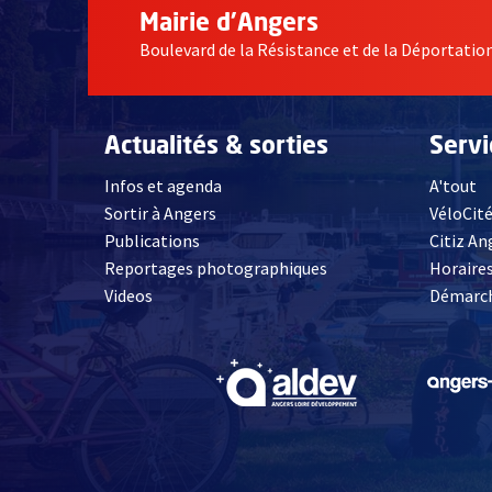
Mairie d'Angers
Boulevard de la Résistance et de la Déportati
Actualités & sorties
Serv
Infos et agenda
A'tout
Sortir à Angers
VéloCit
Publications
Citiz An
Reportages photographiques
Horaires
, Ouvre une nouvelle fenêtre
Videos
Démarch
, Ouvre une nouve