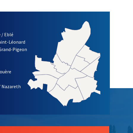
 / Eblé
Saint-Léonard
 Grand-Pigeon
ETTRE D'INFORMATION DE LA VILLE D'ANGERS
louère
/ Nazareth