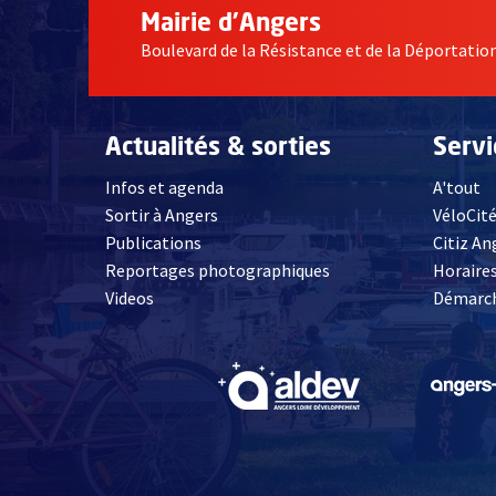
Mairie d'Angers
Boulevard de la Résistance et de la Déportati
Actualités & sorties
Serv
Infos et agenda
A'tout
Sortir à Angers
VéloCit
Publications
Citiz An
Reportages photographiques
Horaires
, Ouvre une nouvelle fenêtre
Videos
Démarch
, Ouvre une nouve