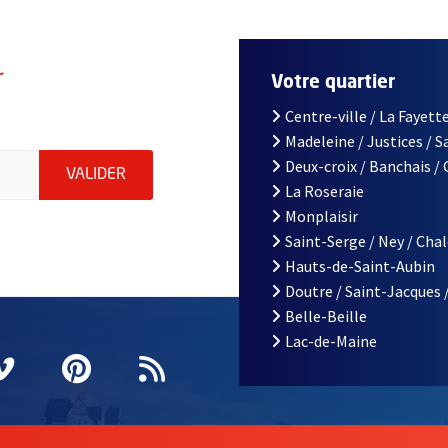
r
Votre quartier
Centre-ville / La Fayette
Madeleine / Justices / 
le d'Angers, indiquez votre email (champ obligatoire)
Deux-croix / Banchais /
ENVOYER MA DEMANDE D'INSCRIPTION À LA L
VALIDER
La Roseraie
Monplaisir
Saint-Serge / Ney / Cha
Hauts-de-Saint-Aubin
Doutre / Saint-Jacques 
Belle-Beille
Lac-de-Maine
nêtre
elle fenêtre
e nouvelle fenêtre
agram
vre une nouvelle fenêtre
Vimeo
, Ouvre une nouvelle fenêtre
Pinterest
, Ouvre une nouvelle fenêtre
Flux RSS