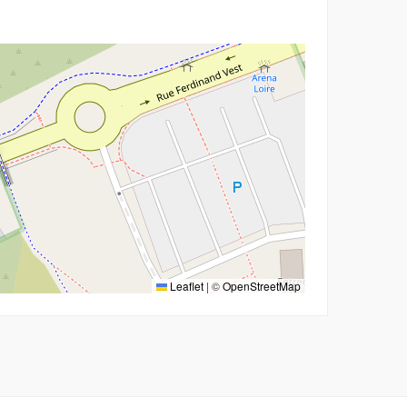
r
Leaflet
|
©
OpenStreetMap