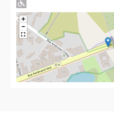
Adapté pour l'handicap Moteu
+
−