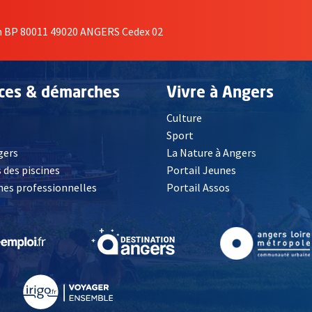
on BP 80011 49020 ANGERS Cedex 02
ices & démarches
Vivre à Angers
Culture
é
Sport
, Ouvre une nouvelle fenêtre
gers
La Nature à Angers
 des piscines
Portail Jeunes
es professionnelles
Portail Assos
lle fenêtre
, Ouvre une nouvelle fenêtre
, Ouvre une nouvelle fenêtre
, Ouvre une nouvelle fenêtre