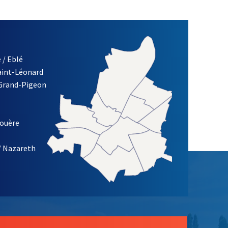
 / Eblé
Saint-Léonard
 Grand-Pigeon
ETTRE D'INFORMATION DE LA VILLE D'ANGERS
louère
/ Nazareth