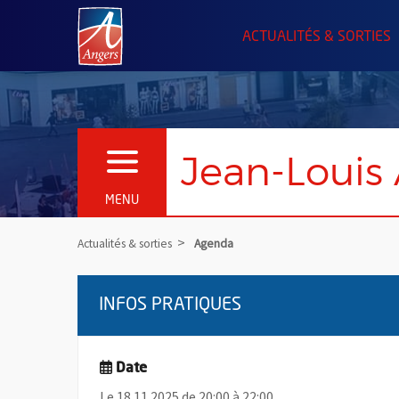
Angers.fr : Retour à l'accueil
ACTUALITÉS & SORTIES
Jean-Louis
OUVRIR LE MENU
MENU
Actualités & sorties
Agenda
INFOS PRATIQUES
Date
Le 18.11.2025 de 20:00 à 22:00