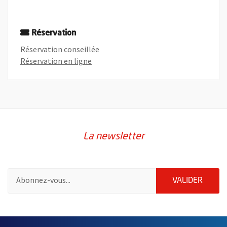
Réservation
Réservation conseillée
, Ouvre une nouvelle fenêtre
Réservation en ligne
La newsletter
Pour vous inscrire à la lettre d'information de la ville d'Angers
ENVOY
VALIDER
2632