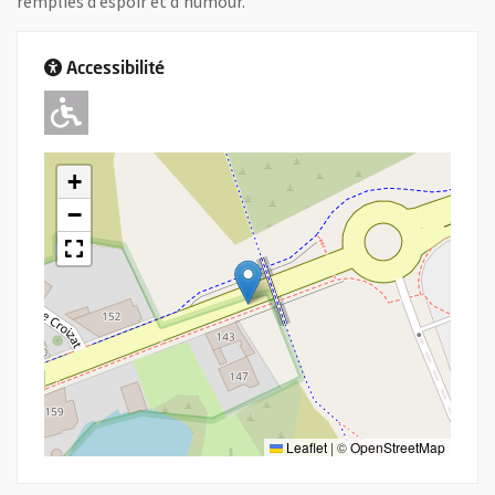
remplies d’espoir et d’humour.
Accessibilité
Adapté pour l'handicap Moteur
+
−
Leaflet
|
©
OpenStreetMap