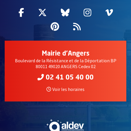
Facebook
, Ouvre une nouvelle fenêtre
Twitter
, Ouvre une nouvelle fe
Bluesky
, Ouvre une nouv
Instagram
, Ouvre un
Vime
, Ouv
Pinterest
, Ouvre une nouvell
Flux RSS
Mairie d'Angers
Boulevard de la Résistance et de la Déportation BP
80011 49020 ANGERS Cedex 02
02 41 05 40 00
Voir les horaires
, Ouvre une nouvelle fe