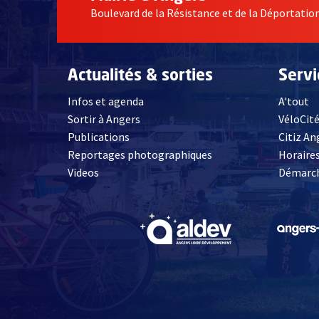
Boulevard de la Résistance et de la Déportati
Actualités & sorties
Serv
Infos et agenda
A'tout
Sortir à Angers
VéloCit
Publications
Citiz An
Reportages photographiques
Horaires
, Ouvre une nouvelle fenêtre
Videos
Démarch
, Ouvre une nouve