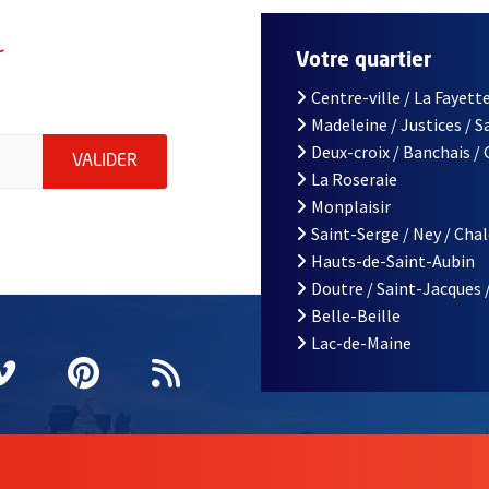
r
Votre quartier
Centre-ville / La Fayette
Madeleine / Justices / 
le d'Angers, indiquez votre email (champ obligatoire)
Deux-croix / Banchais /
ENVOYER MA DEMANDE D'INSCRIPTION À LA L
VALIDER
La Roseraie
Monplaisir
Saint-Serge / Ney / Cha
Hauts-de-Saint-Aubin
Doutre / Saint-Jacques 
Belle-Beille
Lac-de-Maine
nêtre
elle fenêtre
e nouvelle fenêtre
agram
vre une nouvelle fenêtre
Vimeo
, Ouvre une nouvelle fenêtre
Pinterest
, Ouvre une nouvelle fenêtre
Flux RSS