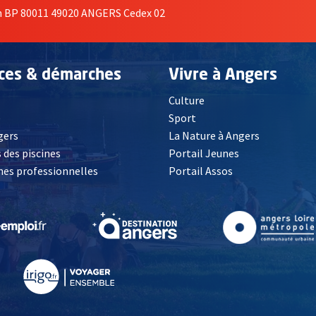
on BP 80011 49020 ANGERS Cedex 02
ices & démarches
Vivre à Angers
Culture
é
Sport
, Ouvre une nouvelle fenêtre
gers
La Nature à Angers
 des piscines
Portail Jeunes
es professionnelles
Portail Assos
lle fenêtre
, Ouvre une nouvelle fenêtre
, Ouvre une nouvelle fenêtre
, Ouvre une nouvelle fenêtre