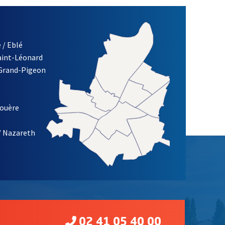
 / Eblé
Saint-Léonard
 Grand-Pigeon
ETTRE D'INFORMATION DE LA VILLE D'ANGERS
louère
/ Nazareth
02 41 05 40 00