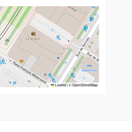
Leaflet
|
©
OpenStreetMap