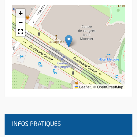
+
−
Leaflet
|
©
OpenStreetMap
INFOS PRATIQUES