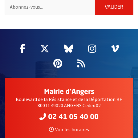
Pour vous inscrire à la lettre d'information de la ville d'Angers
ENVOY
VALIDER
2632
Facebook
, Ouvre une nouvelle fenêtre
Twitter
, Ouvre une nouvelle fe
Bluesky
, Ouvre une nouv
Instagram
, Ouvre un
Vime
, Ouv
Pinterest
, Ouvre une nouvell
Flux RSS
Mairie d'Angers
Boulevard de la Résistance et de la Déportation BP
80011 49020 ANGERS Cedex 02
02 41 05 40 00
Voir les horaires