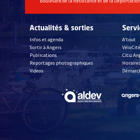
Boulevard de la Résistance et de la Déportati
Actualités & sorties
Serv
Infos et agenda
A'tout
Sortir à Angers
VéloCit
Publications
Citiz An
Reportages photographiques
Horaires
, Ouvre une nouvelle fenêtre
Videos
Démarch
, Ouvre une nouve