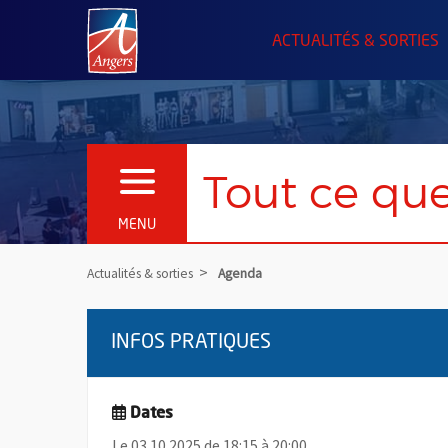
Angers.fr : Retour à l'accueil
ACTUALITÉS & SORTIES
Tout ce que
OUVRIR LE MENU
MENU
Actualités & sorties
Agenda
INFOS PRATIQUES
Dates
Le 03.10.2025 de 18:15 à 20:00