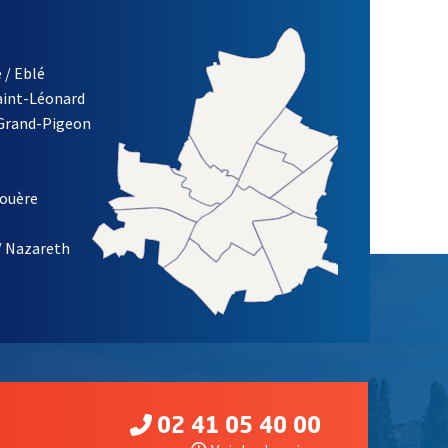
 / Eblé
Saint-Léonard
 Grand-Pigeon
ETTRE D'INFORMATION DE LA VILLE D'ANGERS
louère
/ Nazareth
02 41 05 40 00