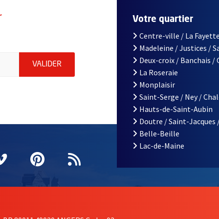
r
Votre quartier
Centre-ville / La Fayette
Madeleine / Justices / 
le d'Angers, indiquez votre email (champ obligatoire)
Deux-croix / Banchais /
ENVOYER MA DEMANDE D'INSCRIPTION À LA L
VALIDER
La Roseraie
Monplaisir
Saint-Serge / Ney / Cha
Hauts-de-Saint-Aubin
Doutre / Saint-Jacques 
Belle-Beille
Lac-de-Maine
nêtre
elle fenêtre
e nouvelle fenêtre
agram
vre une nouvelle fenêtre
Vimeo
, Ouvre une nouvelle fenêtre
Pinterest
, Ouvre une nouvelle fenêtre
Flux RSS