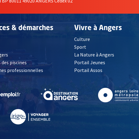
on BP 80011 49020 ANGERS Cedex 02
ices & démarches
Vivre à Angers
Culture
é
Sport
, Ouvre une nouvelle fenêtre
gers
La Nature à Angers
 des piscines
Portail Jeunes
es professionnelles
Portail Assos
lle fenêtre
, Ouvre une nouvelle fenêtre
, Ouvre une nouvelle fenêtre
, Ouvre une nouvelle fenêtre