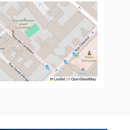
Leaflet
|
©
OpenStreetMap