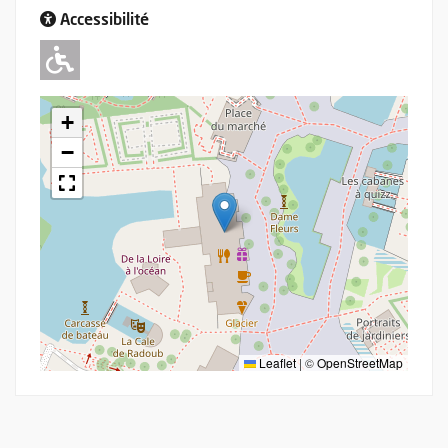
Accessibilité
Adapté pour l'handicap Moteur
+
−
Leaflet
|
©
OpenStreetMap