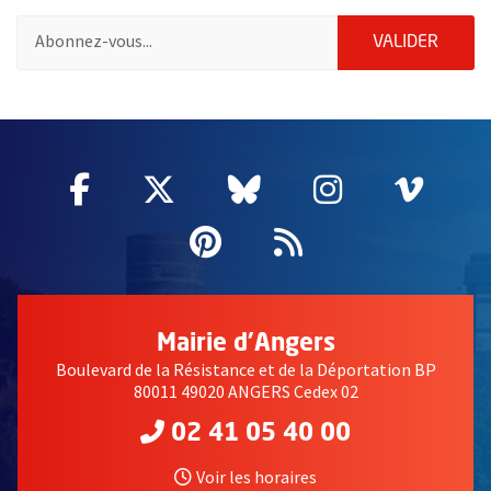
Pour vous inscrire à la lettre d'information de la ville d'Angers
ENVOY
VALIDER
2632
Facebook
, Ouvre une nouvelle fenêtre
Twitter
, Ouvre une nouvelle fe
Bluesky
, Ouvre une nouv
Instagram
, Ouvre un
Vime
, Ouv
Pinterest
, Ouvre une nouvell
Flux RSS
Mairie d'Angers
Boulevard de la Résistance et de la Déportation BP
80011 49020 ANGERS Cedex 02
02 41 05 40 00
Voir les horaires