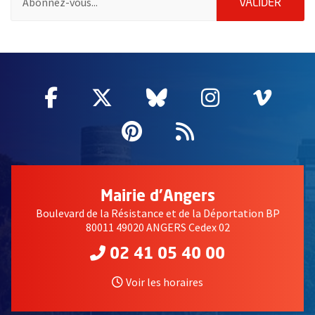
ENVOY
VALIDER
2632
Facebook
, Ouvre une nouvelle fenêtre
Twitter
, Ouvre une nouvelle fe
Bluesky
, Ouvre une nouv
Instagram
, Ouvre un
Vime
, Ouv
Pinterest
, Ouvre une nouvell
Flux RSS
Mairie d'Angers
Boulevard de la Résistance et de la Déportation BP
80011 49020 ANGERS Cedex 02
02 41 05 40 00
Voir les horaires