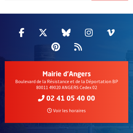
2632
Facebook
, Ouvre une nouvelle fenêtre
Twitter
, Ouvre une nouvelle fe
Bluesky
, Ouvre une nouv
Instagram
, Ouvre un
Vime
, Ouv
Pinterest
, Ouvre une nouvell
Flux RSS
Mairie d'Angers
Boulevard de la Résistance et de la Déportation BP
80011 49020 ANGERS Cedex 02
02 41 05 40 00
Voir les horaires