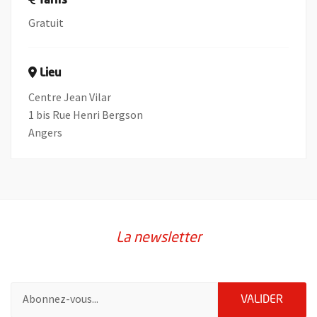
Tarifs
Gratuit
Lieu
Centre Jean Vilar
1 bis Rue Henri Bergson
Angers
La newsletter
Pour vous inscrire à la lettre d'information de la ville d'Angers
ENVOY
VALIDER