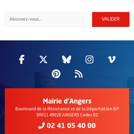
Pour vous inscrire à la lettre d'information de la ville d'Angers
ENVOY
VALIDER
2632
Facebook
, Ouvre une nouvelle fenêtre
Twitter
, Ouvre une nouvelle fe
Bluesky
, Ouvre une nouv
Instagram
, Ouvre un
Vime
, Ouv
Pinterest
, Ouvre une nouvell
Flux RSS
Mairie d'Angers
Boulevard de la Résistance et de la Déportation BP
80011 49020 ANGERS Cedex 02
02 41 05 40 00