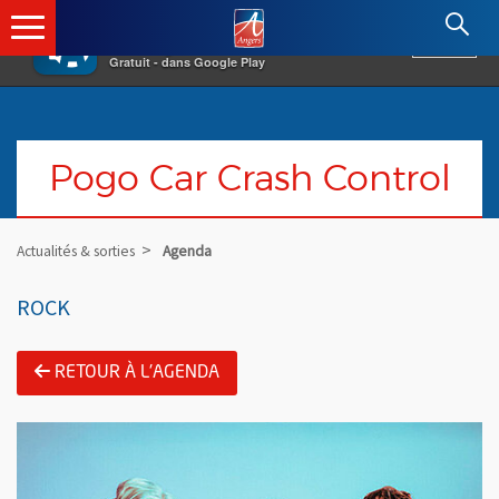
×
Angers.fr : Retour à l'accueil
AF
Vivre à Angers
VOIR
Ville d'Angers
Gratuit - dans Google Play
Pogo Car Crash Control
Actualités & sorties
Agenda
ROCK
RETOUR À L'AGENDA