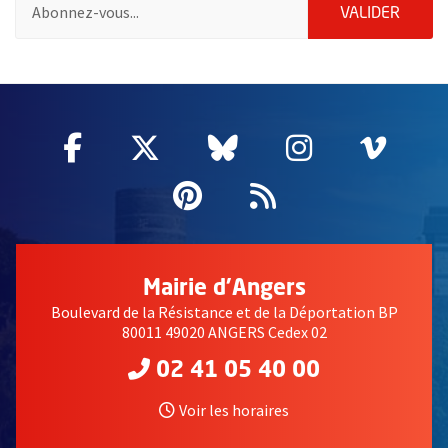
Pour vous inscrire à la lettre d'information de la ville d'Angers
ENVOY
VALIDER
2632
Facebook
, Ouvre une nouvelle fenêtre
Twitter
, Ouvre une nouvelle fe
Bluesky
, Ouvre une nouv
Instagram
, Ouvre un
Vime
, Ouv
Pinterest
, Ouvre une nouvell
Flux RSS
Mairie d'Angers
Boulevard de la Résistance et de la Déportation BP
80011 49020 ANGERS Cedex 02
02 41 05 40 00
Voir les horaires