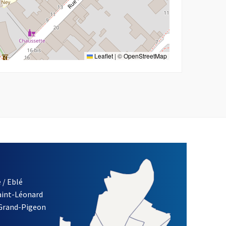
Leaflet
|
©
OpenStreetMap
 / Eblé
Saint-Léonard
 Grand-Pigeon
ETTRE D'INFORMATION DE LA VILLE D'ANGERS