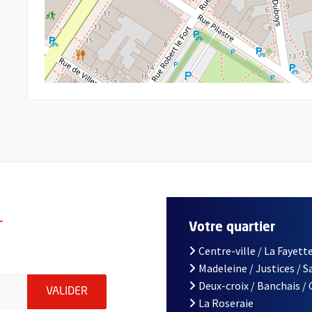
r
Votre quartier
Centre-ville / La Fayette
Madeleine / Justices / 
le d'Angers, indiquez votre email (champ obligatoire)
Deux-croix / Banchais /
ENVOYER MA DEMANDE D'INSCRIPTION À LA L
VALIDER
La Roseraie