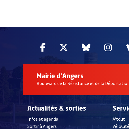
2632
Facebook
, Ouvre une nouvelle fe
Twitter
, Ouvre une nouv
Bluesky
, Ouvre un
Inst
, Ou
Mairie d'Angers
Boulevard de la Résistance et de la Déportati
Actualités & sorties
Serv
Infos et agenda
A'tout
Sortir à Angers
VéloCit