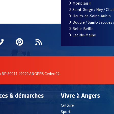
Monplaisir
Saint-Serge / Ney / Cha
Hauts-de-Saint-Aubin
Doutre / Saint-Jacques 
Belle-Beille
Lac-de-Maine
nêtre
elle fenêtre
e nouvelle fenêtre
agram
vre une nouvelle fenêtre
Vimeo
, Ouvre une nouvelle fenêtre
Pinterest
, Ouvre une nouvelle fenêtre
Flux RSS
on BP 80011 49020 ANGERS Cedex 02
ices & démarches
Vivre à Angers
Culture
é
Sport