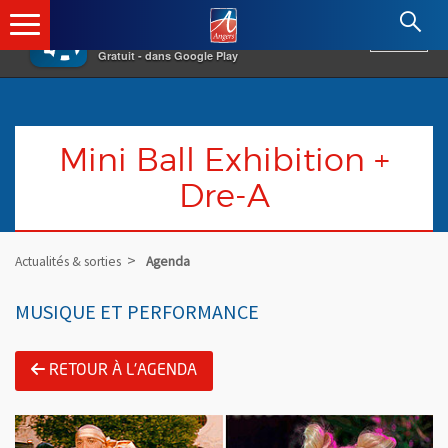
×
Angers.fr : Retour à l'accueil
AF
Vivre à Angers
VOIR
Ville d'Angers
Gratuit - dans Google Play
Mini Ball Exhibition +
Dre-A
Actualités & sorties
Agenda
MUSIQUE ET PERFORMANCE
RETOUR À L'AGENDA