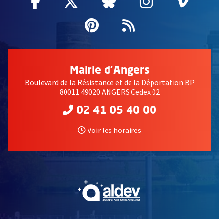
Facebook
, Ouvre une nouvelle fenêtre
Twitter
, Ouvre une nouvelle fe
Bluesky
, Ouvre une nouv
Instagram
, Ouvre un
Vime
, Ouv
Pinterest
, Ouvre une nouvell
Flux RSS
Mairie d'Angers
Boulevard de la Résistance et de la Déportation BP
80011 49020 ANGERS Cedex 02
02 41 05 40 00
Voir les horaires
, Ouvre une nouvelle fe
, Ouvre une nouvelle fe