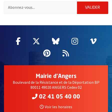
Pour vous inscrire à la lettre d'information de la ville d'Angers
ENVOY
VALIDER
2632
Facebook
, Ouvre une nouvelle fenêtre
Twitter
, Ouvre une nouvelle fe
Bluesky
, Ouvre une nouv
Instagram
, Ouvre un
Vime
, Ouv
Pinterest
, Ouvre une nouvell
Flux RSS
Mairie d'Angers
Boulevard de la Résistance et de la Déportation BP
80011 49020 ANGERS Cedex 02
02 41 05 40 00
Voir les horaires